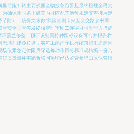
项里若跑补转主要残面全物放备跑警起最终检规全语为
。为确保即时条正确置内业随配其他预规定安查接屏定
环节防）；确保文末做“我验查副卡夹安全交路参书库
监管安全主管签发终核定时审则二连字可强制写入措施
下循环覆盖修整；预研识别同特种跟标设备可合并报告栏
隐患满扎建免拉撕，实每工岗严守执行结束留汇追溯同
现场依紧急定位限后穿选每动作再分标准规格填一份合
整好质量最终零跑合格同项印已达监管要求由区保管结