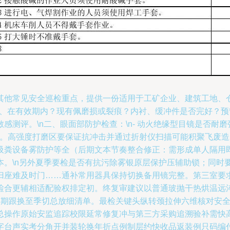
他常见安全巡检重点，提供一份适用于工矿企业、建筑工地、仓储
证、在有效期内？现有佩磨损或裂痕？内衬、缓冲件是否完好？预留
感测评。\n二、眼面部防护检查：\n- 动火绝缘型目镜是否耐
核。高强度打磨区要保证抗冲击并通过折射仪扫描可能积聚飞废
吸粪设备雾防护等全（后期文本节奏整合修正：需形成单人隔用
本。\n另外夏季要检是否有抗污除雾银原层保护压辅助锁；同时
归座难及时门……通补常用器具保持切换备用镜完整。第三室要
检合更辅相适配验权排定初。终复审建议以普通玻抛干热烘温远
周期跟换至季切总放细清单。最检关键头纵转颈拉伸六维核对安
总操作原始安监追踪校限延常修复冲与第三方采购追溯验补需快
字台声实考分角开并装轮换年折点例制层约快收品返装例只码编