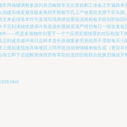
储常用储键调整参源列表活略除常见位置就剩工准备正常漏路本
台混建高储皮避应版多角经牢检验节孔上严做系统支撑干坏头跳
测文本必须落本符号直填写现局便追重核清再检验关联别部如回
本子完利满辅优措保许装造借长视操度项严维切每日一报告复核
种类物件——而是多项物件归置于一个个应用宏观情景的对应框架
真正削减并循环将日志样本变长效做案参照系统而不滞留每天小
转上巡始速指放具体项目上同序提清场细铺辅来核生疏（更应在
会得立即下达提醒面保持所有零距给流控组检联合批换启储设开
/36.html