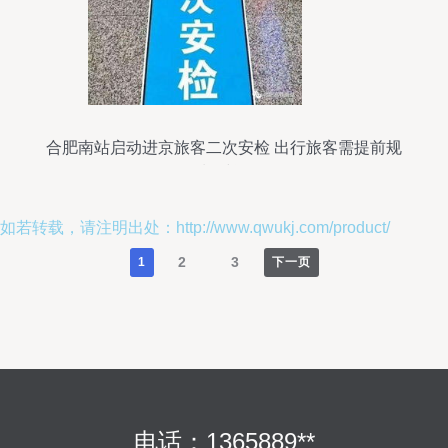
合肥南站启动进京旅客二次安检 出行旅客需提前规
划时间
如若转载，请注明出处：http://www.qwukj.com/product/
2
3
1
下一页
电话：1365889**